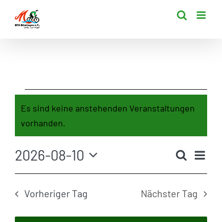
Zum
Inhalt
springen
Veranstal
Es sind keine anstehenden Veranstaltungen
Hinweis
vorhanden.
für
V
2026-08-10
Suche
Ve
Tag
Datum
A
wählen.
Vorheriger Tag
Nächster Tag