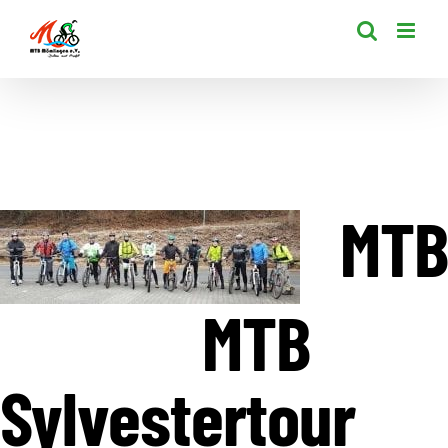
Zum
Inhalt
springen
MTB
MTB
Sylvestertour