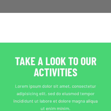
TAKE A LOOK TO OUR
ACTIVITIES
Lorem ipsum dolor sit amet, consectetur
adipisicing elit, sed do eiusmod tempor
incididunt ut labore et dolore magna aliqua
ut enim minim.