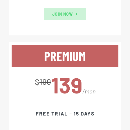
JOIN NOW
PREMIUM
139
$
199
/mon
FREE TRIAL – 15 DAYS