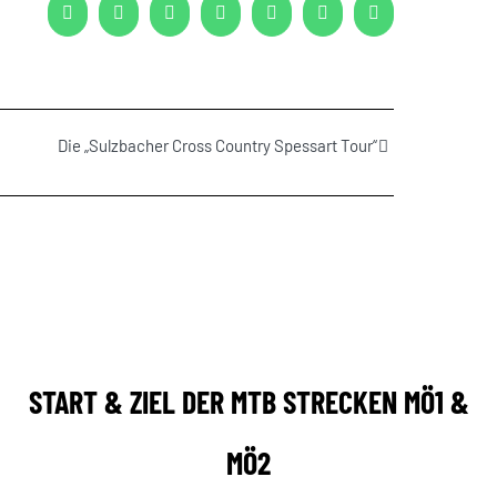
Facebook
X
Reddit
LinkedIn
WhatsApp
Tumblr
Pinterest
Die „Sulzbacher Cross Country Spessart Tour“
START & ZIEL DER MTB STRECKEN MÖ1 &
MÖ2