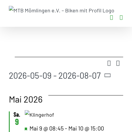
Zum
Inhalt
springen
Veranstal
V
Suche
Ve
Liste
2026-05-09
 - 
2026-08-07
A
Datum
wählen.
Su
N
Mai 2026
Sa.
9
Hervorgehoben
Mai 9 @ 08:45
-
Mai 10 @ 15:00