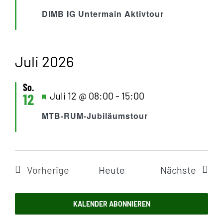
un
DIMB IG Untermain Aktivtour
An
Juli 2026
Na
So.
Hervorgehoben
Juli 12 @ 08:00
-
15:00
12
MTB-RUM-Jubiläumstour
Veran
Vorherige
Heute
Nächste
Veranstaltungen
KALENDER ABONNIEREN